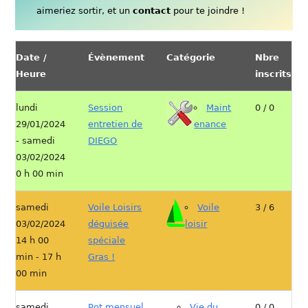
aimeriez sortir, et un
contact
pour te joindre !
Date /
Évènement
Catégorie
Nbre
Heure
inscrits
lundi
Session
Maint
0 / 0
29/01/2024
entretien de
enance
- samedi
DIEGO
03/02/2024
0 h 00 min
samedi
Voile Loisirs
Voile
3 / 6
03/02/2024
déguisée
loisir
14 h 00
spéciale
min - 17 h
Gras !
00 min
samedi
Pot mensuel
Vie du
0 / 0