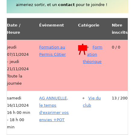
aimeriez sortir, et un
contact
pour te joindre !
Date /
Évènement
Catégorie
Nbre
Heure
inscrits
jeudi
Formation au
Form
0 / 0
07/11/2024
Permis Côtier
ation
- jeudi
théorique
21/11/2024
Toute la
journée
samedi
AG ANNUELLE,
Vie du
13 / 200
16/11/2024
le temps
club
16 h 00 min
d'exprimer vos
- 18 h 00
envies +POT
min