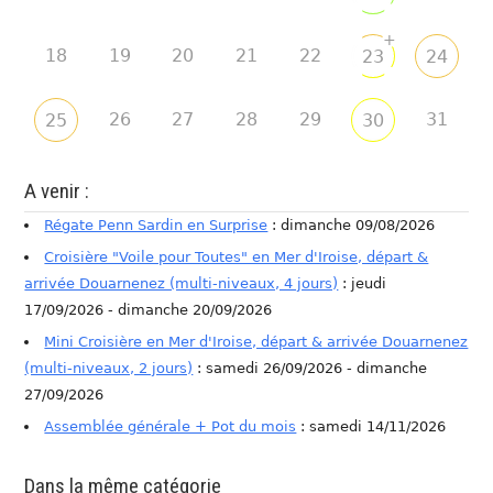
+
18
19
20
21
22
23
24
26
27
28
29
31
25
30
A venir :
Régate Penn Sardin en Surprise
: dimanche 09/08/2026
Croisière "Voile pour Toutes" en Mer d'Iroise, départ &
arrivée Douarnenez (multi-niveaux, 4 jours)
: jeudi
17/09/2026 - dimanche 20/09/2026
Mini Croisière en Mer d'Iroise, départ & arrivée Douarnenez
(multi-niveaux, 2 jours)
: samedi 26/09/2026 - dimanche
27/09/2026
Assemblée générale + Pot du mois
: samedi 14/11/2026
Dans la même catégorie