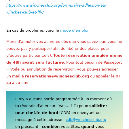
https://www.winchesclub.org/formulaire-adhesion-au-
winches-club-et-ffv/
En cas de problème, voici le
mode d’emploi
.
Merci d’annuler vos activités dès que vous savez que vous ne
pouvez pas y participer (afin de libérer des places pour
d’autres participant.e.s).
Toute réservation annulée moins
de 48h avant sera facturée
. Pour tout besoin de Passeport
FFVoile ou annulation de réservation, vous pouvez adresser
un mail à
reservations@winchesclub.org
ou appeler le 07
49 46 43 09.
Il n’y a aucune sortie programmée à un moment où
tu rêverais d’aller sur l’eau… ? Tu peux
solliciter
un.e chef.fe de bord
(CDB) en envoyant un
message à cette adresse :
cdb@winchesclub.org
en précisant :
combien
vous êtes,
quand
vous