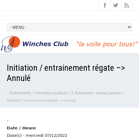
Initiation / entrainement régate –>
Annulé
>
Évènements
>
Formation pratique
>
3. Autonomie - niveau avancé
>
Initiation / entrainement régate –> Annulé
-
Date / Heure
Date(s) - mercredi 07/12/2022