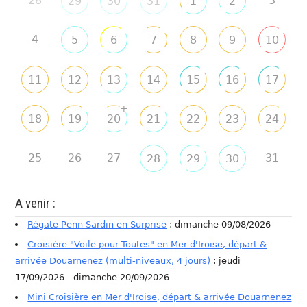
28
3
29
30
31
1
2
4
5
6
7
8
9
10
11
12
13
14
15
16
17
+
18
19
20
21
22
23
24
25
26
27
31
28
29
30
A venir :
Régate Penn Sardin en Surprise
: dimanche 09/08/2026
Croisière "Voile pour Toutes" en Mer d'Iroise, départ &
arrivée Douarnenez (multi-niveaux, 4 jours)
: jeudi
17/09/2026 - dimanche 20/09/2026
Mini Croisière en Mer d'Iroise, départ & arrivée Douarnenez