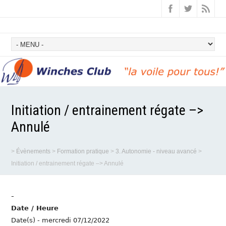
Initiation / entrainement régate –>
Annulé
>
Évènements
>
Formation pratique
>
3. Autonomie - niveau avancé
>
Initiation / entrainement régate –> Annulé
-
Date / Heure
Date(s) - mercredi 07/12/2022