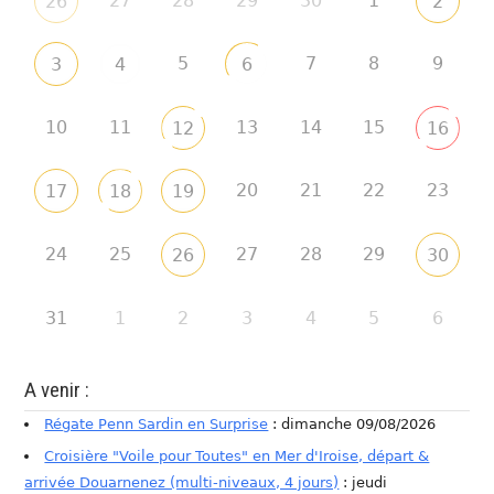
27
28
29
30
1
26
2
5
7
8
9
3
4
6
10
11
13
14
15
12
16
20
21
22
23
17
18
19
24
25
27
28
29
26
30
31
1
2
3
4
5
6
A venir :
Régate Penn Sardin en Surprise
: dimanche 09/08/2026
Croisière "Voile pour Toutes" en Mer d'Iroise, départ &
arrivée Douarnenez (multi-niveaux, 4 jours)
: jeudi