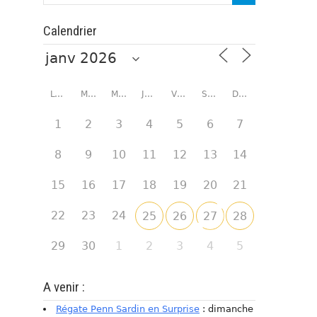
Calendrier
LUNDI
MARDI
MERCREDI
JEUDI
VENDREDI
SAMEDI
DIMANCHE
1
2
3
4
5
6
7
8
9
10
11
12
13
14
15
16
17
18
19
20
21
22
23
24
25
26
27
28
29
30
1
2
3
4
5
A venir :
Régate Penn Sardin en Surprise
: dimanche