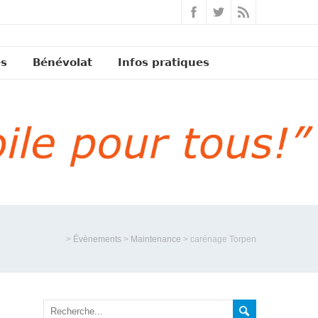
és
Bénévolat
Infos pratiques
>
Évènements
>
Maintenance
>
carénage Torpen