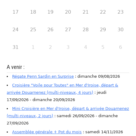
17
18
19
20
21
22
23
24
25
26
27
28
29
30
31
1
2
3
4
5
6
A venir :
Régate Penn Sardin en Surprise
: dimanche 09/08/2026
Croisière "Voile pour Toutes" en Mer d'Iroise, départ &
arrivée Douarnenez (multi-niveaux, 4 jours)
: jeudi
17/09/2026 - dimanche 20/09/2026
Mini Croisière en Mer d'Iroise, départ & arrivée Douarnenez
(multi-niveaux, 2 jours)
: samedi 26/09/2026 - dimanche
27/09/2026
Assemblée générale + Pot du mois
: samedi 14/11/2026