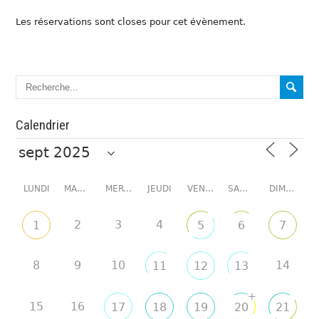
Les réservations sont closes pour cet évènement.
Calendrier
LUNDI
MARDI
MERCREDI
JEUDI
VENDREDI
SAMEDI
DIMANCHE
2
3
4
1
5
6
7
8
9
10
14
11
12
13
+
15
16
17
18
19
20
21