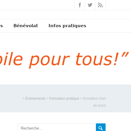
és
Bénévolat
Infos pratiques
>
Évènements
>
Formation pratique
>
formation chef
de bord