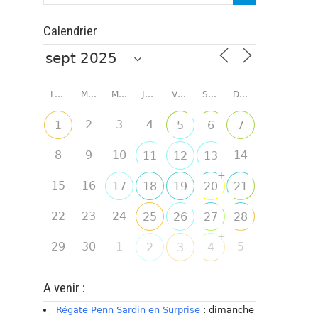
Calendrier
LUNDI
MARDI
MERCREDI
JEUDI
VENDREDI
SAMEDI
DIMANCHE
2
3
4
1
5
6
7
8
9
10
14
11
12
13
+
15
16
17
18
19
20
21
22
23
24
25
26
27
28
+
29
30
1
5
2
3
4
A venir :
Régate Penn Sardin en Surprise
: dimanche