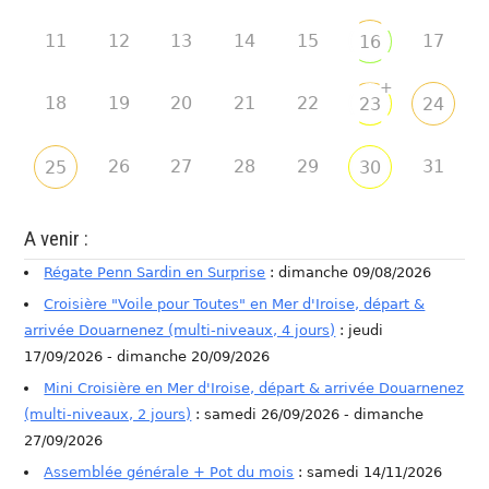
11
12
13
14
15
17
16
+
18
19
20
21
22
23
24
26
27
28
29
31
25
30
A venir :
Régate Penn Sardin en Surprise
: dimanche 09/08/2026
Croisière "Voile pour Toutes" en Mer d'Iroise, départ &
arrivée Douarnenez (multi-niveaux, 4 jours)
: jeudi
17/09/2026 - dimanche 20/09/2026
Mini Croisière en Mer d'Iroise, départ & arrivée Douarnenez
(multi-niveaux, 2 jours)
: samedi 26/09/2026 - dimanche
27/09/2026
Assemblée générale + Pot du mois
: samedi 14/11/2026