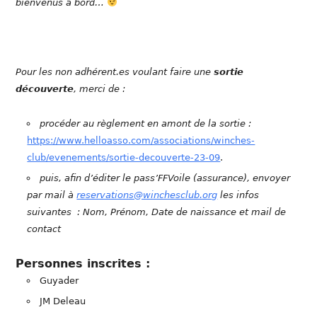
bienvenus à bord…
Pour les non adhérent.es voulant faire une
sortie
découverte
, merci de :
procéder au règlement en amont de la sortie :
https://www.helloasso.com/associations/winches-
club/evenements/sortie-decouverte-23-09
.
puis, afin d’éditer le pass’FFVoile (assurance), envoyer
par mail à
reservations@winchesclub.org
les infos
suivantes : Nom, Prénom, Date de naissance et mail de
contact
Personnes inscrites :
Guyader
JM Deleau