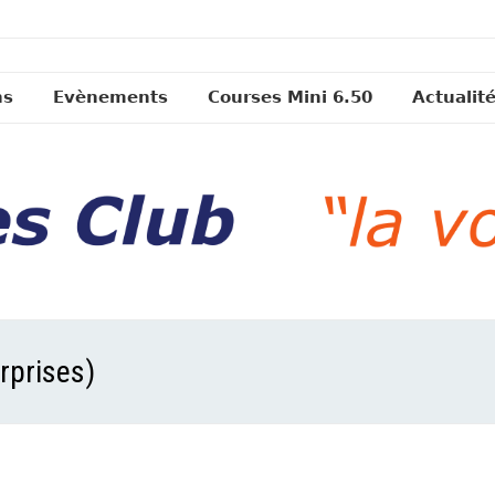
ns
Evènements
Courses Mini 6.50
Actualit
urprises)