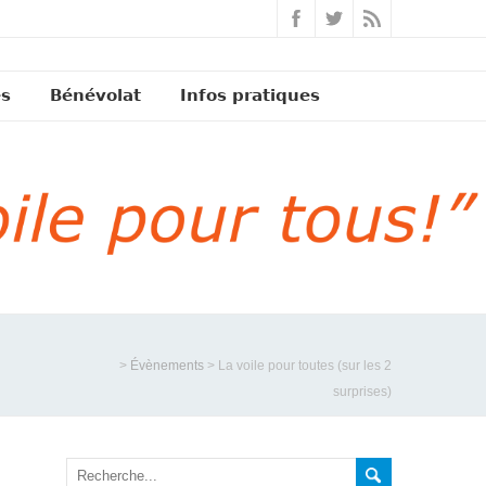
és
Bénévolat
Infos pratiques
>
Évènements
>
La voile pour toutes (sur les 2
surprises)