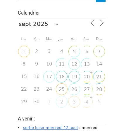
Calendrier
LUNDI
MARDI
MERCREDI
JEUDI
VENDREDI
SAMEDI
DIMANCHE
2
3
4
1
5
6
7
8
9
10
14
11
12
13
+
15
16
17
18
19
20
21
22
23
24
25
26
27
28
+
29
30
1
5
2
3
4
A venir :
sortie loisir mercredi 12 aout
: mercredi