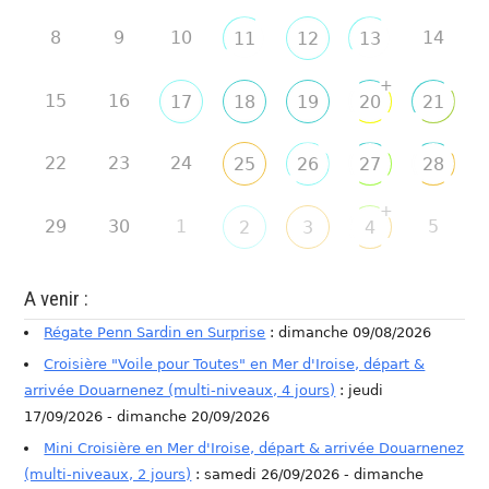
8
9
10
14
11
12
13
+
15
16
17
18
19
20
21
22
23
24
25
26
27
28
+
29
30
1
5
2
3
4
A venir :
Régate Penn Sardin en Surprise
: dimanche 09/08/2026
Croisière "Voile pour Toutes" en Mer d'Iroise, départ &
arrivée Douarnenez (multi-niveaux, 4 jours)
: jeudi
17/09/2026 - dimanche 20/09/2026
Mini Croisière en Mer d'Iroise, départ & arrivée Douarnenez
(multi-niveaux, 2 jours)
: samedi 26/09/2026 - dimanche