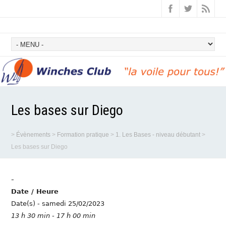
Les bases sur Diego
>
Évènements
>
Formation pratique
>
1. Les Bases - niveau débutant
>
Les bases sur Diego
-
Date / Heure
Date(s) - samedi 25/02/2023
13 h 30 min - 17 h 00 min