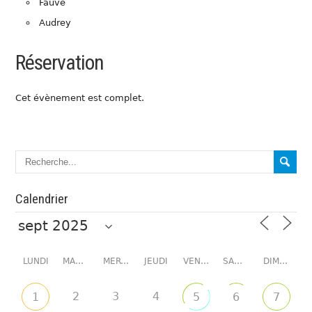
Fauve
Audrey
Réservation
Cet évènement est complet.
Calendrier
LUNDI
MARDI
MERCREDI
JEUDI
VENDREDI
SAMEDI
DIMANCHE
2
3
4
1
5
6
7