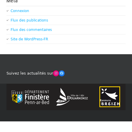
Méta
Connexion
Flux des publications
Flux des commentaires
Site de WordPress-FR
Winches Club Officiel
Facebook
Suivez les actualités sur