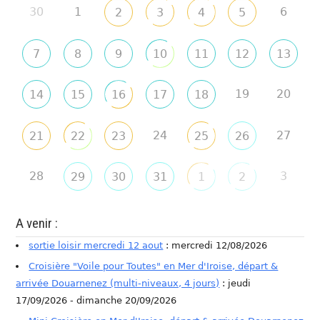
30
1
6
2
3
4
5
7
8
9
10
11
12
13
19
20
14
15
16
17
18
24
27
21
22
23
25
26
28
3
29
30
31
1
2
A venir :
sortie loisir mercredi 12 aout
: mercredi 12/08/2026
Croisière "Voile pour Toutes" en Mer d'Iroise, départ &
arrivée Douarnenez (multi-niveaux, 4 jours)
: jeudi
17/09/2026 - dimanche 20/09/2026