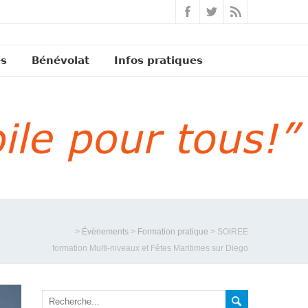
és
Bénévolat
Infos pratiques
>
Évènements
>
Formation pratique
>
SOIREE
formation Multi-niveaux et Fêtes Maritimes sur Diego