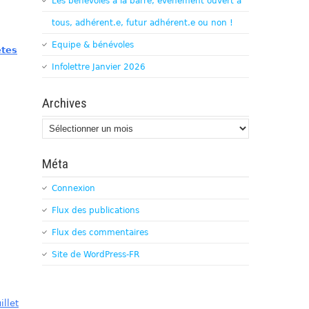
Les bénévoles à la barre, évènement ouvert à
tous, adhérent.e, futur adhérent.e ou non !
Equipe & bénévoles
êtes
Infolettre Janvier 2026
Archives
Archives
Méta
Connexion
Flux des publications
Flux des commentaires
Site de WordPress-FR
illet