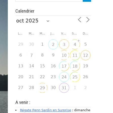
Calendrier
LUNDI
MARDI
MERCREDI
JEUDI
VENDREDI
SAMEDI
DIMANCHE
+
29
30
1
5
2
3
4
6
8
9
7
10
11
12
13
14
15
16
19
17
18
20
21
22
23
26
24
25
27
28
30
1
2
29
31
A venir :
Régate Penn Sardin en Surprise
: dimanche