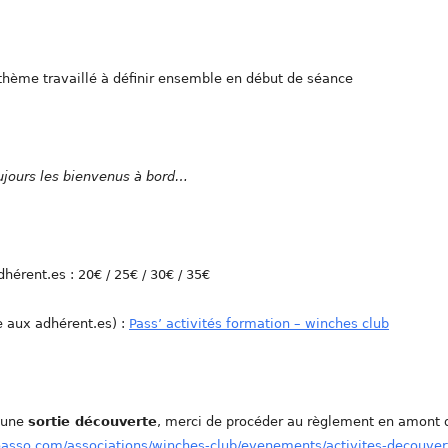
 thème travaillé à définir ensemble en début de séance
oujours les bienvenus à bord…
dhérent.es : 20€ / 25€ / 30€ / 35€
e aux adhérent.es) :
Pass’ activités formation – winches club
e une
sortie découverte
, merci de procéder au règlement en amont 
oasso.com/associations/winches-club/evenements/activites-decouver