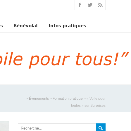
és
Bénévolat
Infos pratiques
>
Évènements
>
Formation pratique
>
« Voile pour
toutes » sur Surprises