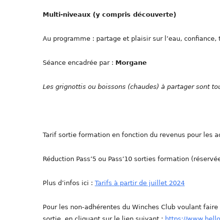
Multi-niveaux (y compris découverte)
Au programme : partage et plaisir sur l’eau, confiance,
Séance encadrée par :
Morgane
Les grignottis ou boissons (chaudes) à partager sont t
Tarif sortie formation en fonction du revenus pour les a
Réduction Pass’5 ou Pass’10 sorties formation (réservé
Plus d’infos ici :
Tarifs à partir de juillet 2024
Pour les non-adhérentes du Winches Club voulant fair
sortie, en cliquant sur le lien suivant :
https://www.hell