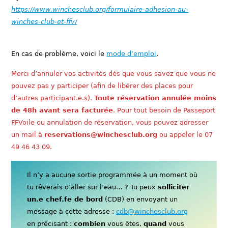
https://www.winchesclub.org/formulaire-adhesion-au-
winches-club-et-ffv/
En cas de problème, voici le
mode d’emploi
.
Merci d’annuler vos activités dès que vous savez que vous ne
pouvez pas y participer (afin de libérer des places pour
d’autres participant.e.s).
Toute réservation annulée moins
de 48h avant sera facturée
. Pour tout besoin de Passeport
FFVoile ou annulation de réservation, vous pouvez adresser
un mail à
reservations@winchesclub.org
ou appeler le 07
49 46 43 09.
Il n’y a aucune sortie programmée à un moment où
tu rêverais d’aller sur l’eau… ? Tu peux
solliciter
un.e chef.fe de bord
(CDB) en envoyant un
message à cette adresse :
cdb@winchesclub.org
en précisant :
combien
vous êtes,
quand
vous