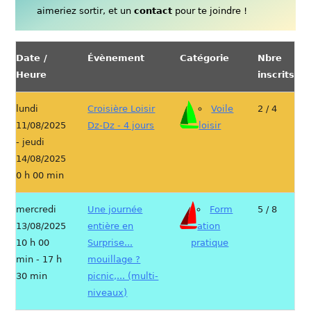
aimeriez sortir, et un
contact
pour te joindre !
Date /
Évènement
Catégorie
Nbre
Heure
inscrits
lundi
Croisière Loisir
Voile
2 / 4
11/08/2025
Dz-Dz - 4 jours
loisir
- jeudi
14/08/2025
0 h 00 min
mercredi
Une journée
Form
5 / 8
13/08/2025
entière en
ation
10 h 00
Surprise...
pratique
min - 17 h
mouillage ?
30 min
picnic,... (multi-
niveaux)