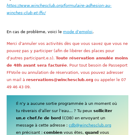
https://www.winchesclub.org/formulaire-adhesion-au-
winches-club-et-ffv/
En cas de problème, voici le
mode d’emploi
.
Merci d’annuler vos activités dès que vous savez que vous ne
pouvez pas y participer (afin de libérer des places pour
d’autres participant.e.s).
Toute réservation annulée moins
de 48h avant sera facturée
. Pour tout besoin de Passeport
FFVoile ou annulation de réservation, vous pouvez adresser
un mail à
reservations@winchesclub.org
ou appeler le 07
49 46 43 09.
Il n’y a aucune sortie programmée à un moment où
tu rêverais d’aller sur l’eau… ? Tu peux
solliciter
un.e chef.fe de bord
(CDB) en envoyant un
message à cette adresse :
cdb@winchesclub.org
en précisant :
combien
vous êtes,
quand
vous