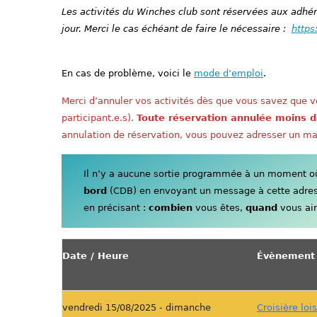
Les activités du Winches club sont réservées aux adhére
jour. Merci le cas échéant de faire le nécessaire :
https
En cas de problème, voici le
mode d’emploi
.
Merci d’annuler vos activités dès que vous savez que vo
participant.e.s).
Toute réservation annulée moins d
annulation de réservation, vous pouvez adresser un ma
Il n’y a aucune sortie programmée à un moment où 
bord
(CDB) en envoyant un message à cette adre
en précisant :
combien
vous êtes,
quand
vous aim
Date / Heure
Évènement
vendredi 15/08/2025 - dimanche
Croisière loi