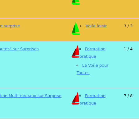
en surprise
Voile loisir
3 / 3
outes" sur Surprises
Formation
1 / 4
pratique
La Voile pour
Toutes
tion Multi-niveaux sur Surprise
Formation
7 / 8
pratique