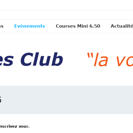
ns
Evènements
Courses Mini 6.50
Actualit
5
inscrivez vou
s.