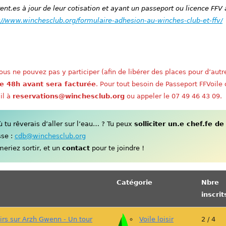
nt.es à jour de leur cotisation et ayant un passeport ou licence FFV 
://www.winchesclub.org/formulaire-adhesion-au-winches-club-et-ffv/
us ne pouvez pas y participer (afin de libérer des places pour d’autr
e 48h avant sera facturée
. Pour tout besoin de Passeport FFVoile
il à
reservations@winchesclub.org
ou appeler le 07 49 46 43 09.
tu rêverais d’aller sur l’eau… ? Tu peux
solliciter un.e chef.fe de
sse :
cdb@winchesclub.org
eriez sortir, et un
contact
pour te joindre !
Catégorie
Nbre
inscrit
sirs sur Arzh Gwenn - Un tour
Voile loisir
2 / 4