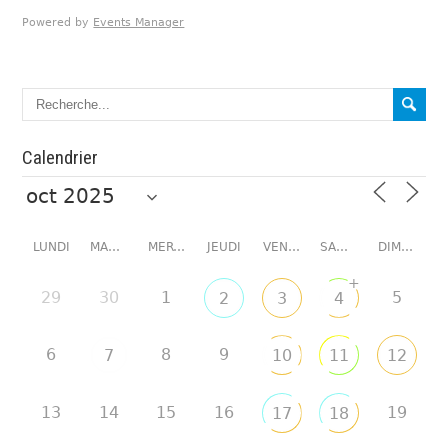
Powered by
Events Manager
Calendrier
LUNDI
MARDI
MERCREDI
JEUDI
VENDREDI
SAMEDI
DIMANCHE
+
29
30
1
5
2
3
4
6
8
9
7
10
11
12
13
14
15
16
19
17
18