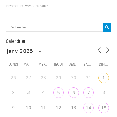
Powered by
Events Manager
Calendrier
LUNDI
MARDI
MERCREDI
JEUDI
VENDREDI
SAMEDI
DIMANCHE
26
27
28
29
30
31
1
2
3
4
8
5
6
7
9
10
11
12
13
14
15