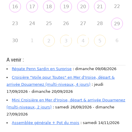
22
16
17
18
19
20
21
23
24
25
26
27
28
29
30
1
6
2
3
4
5
A venir :
Régate Penn Sardin en Surprise
: dimanche 09/08/2026
Croisière "Voile pour Toutes" en Mer d'Iroise, départ &
arrivée Douarnenez (multi-niveaux, 4 jours)
: jeudi
17/09/2026 - dimanche 20/09/2026
Mini Croisière en Mer d'Iroise, départ & arrivée Douarnenez
(multi-niveaux, 2 jours)
: samedi 26/09/2026 - dimanche
27/09/2026
Assemblée générale + Pot du mois
: samedi 14/11/2026