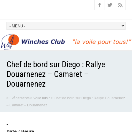
Chef de bord sur Diego : Rallye
Douarnenez – Camaret –
Douarnenez
>
Évènements
>
Voile loisir
>
Chef de bord sur Diego : Rallye Douarnenez
– Camaret – Douarnenez
-
Date / Heure