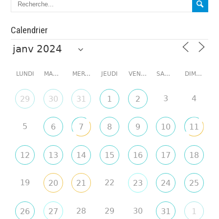
Calendrier
LUNDI
MARDI
MERCREDI
JEUDI
VENDREDI
SAMEDI
DIMANCHE
3
4
29
30
31
1
2
5
6
7
8
9
10
11
12
13
14
15
16
17
18
19
22
20
21
23
24
25
28
29
30
26
27
31
1