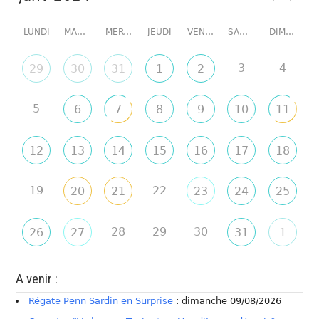
LUNDI
MARDI
MERCREDI
JEUDI
VENDREDI
SAMEDI
DIMANCHE
3
4
29
30
31
1
2
5
6
7
8
9
10
11
12
13
14
15
16
17
18
19
22
20
21
23
24
25
28
29
30
26
27
31
1
A venir :
Régate Penn Sardin en Surprise
: dimanche 09/08/2026