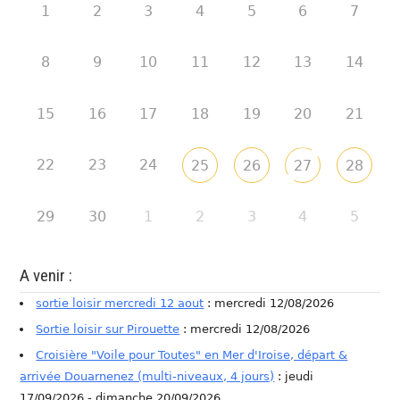
1
2
3
4
5
6
7
8
9
10
11
12
13
14
15
16
17
18
19
20
21
22
23
24
25
26
27
28
29
30
1
2
3
4
5
A venir :
sortie loisir mercredi 12 aout
: mercredi 12/08/2026
Sortie loisir sur Pirouette
: mercredi 12/08/2026
Croisière "Voile pour Toutes" en Mer d'Iroise, départ &
arrivée Douarnenez (multi-niveaux, 4 jours)
: jeudi
17/09/2026 - dimanche 20/09/2026