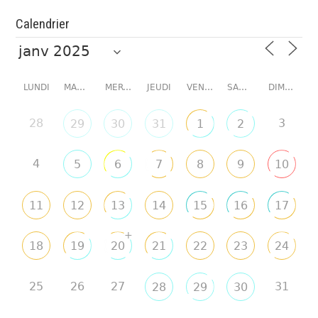
Calendrier
LUNDI
MARDI
MERCREDI
JEUDI
VENDREDI
SAMEDI
DIMANCHE
28
3
29
30
31
1
2
4
5
6
7
8
9
10
11
12
13
14
15
16
17
+
18
19
20
21
22
23
24
25
26
27
31
28
29
30