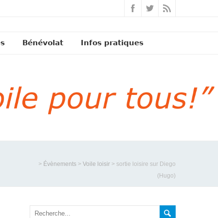
és
Bénévolat
Infos pratiques
>
Évènements
>
Voile loisir
>
sortie loisire sur Diego
(Hugo)