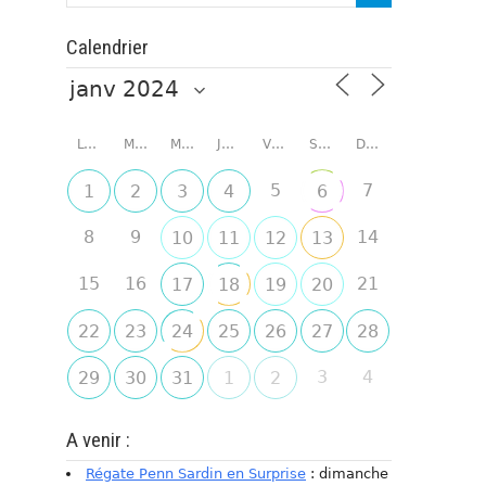
Calendrier
LUNDI
MARDI
MERCREDI
JEUDI
VENDREDI
SAMEDI
DIMANCHE
5
7
1
2
3
4
6
8
9
14
10
11
12
13
15
16
21
17
18
19
20
22
23
24
25
26
27
28
3
4
29
30
31
1
2
A venir :
Régate Penn Sardin en Surprise
: dimanche