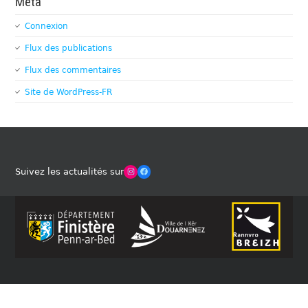
Méta
Connexion
Flux des publications
Flux des commentaires
Site de WordPress-FR
Winches Club Officiel
Facebook
Suivez les actualités sur