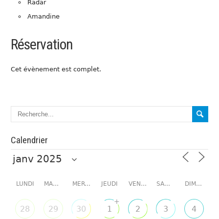
Radar
Amandine
Réservation
Cet évènement est complet.
Calendrier
LUNDI
MARDI
MERCREDI
JEUDI
VENDREDI
SAMEDI
DIMANCHE
+
28
29
30
1
2
3
4