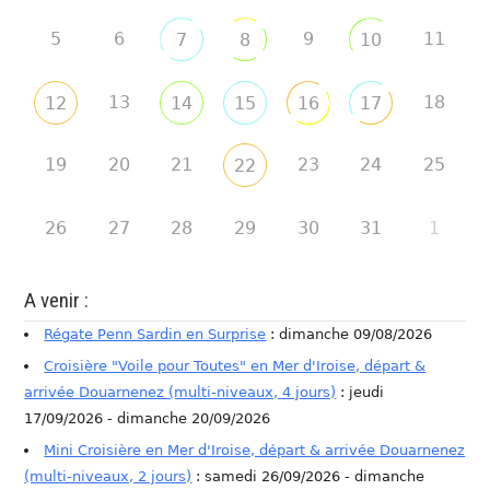
5
6
9
11
7
8
10
13
18
12
14
15
16
17
19
20
21
23
24
25
22
26
27
28
29
30
31
1
A venir :
Régate Penn Sardin en Surprise
: dimanche 09/08/2026
Croisière "Voile pour Toutes" en Mer d'Iroise, départ &
arrivée Douarnenez (multi-niveaux, 4 jours)
: jeudi
17/09/2026 - dimanche 20/09/2026
Mini Croisière en Mer d'Iroise, départ & arrivée Douarnenez
(multi-niveaux, 2 jours)
: samedi 26/09/2026 - dimanche