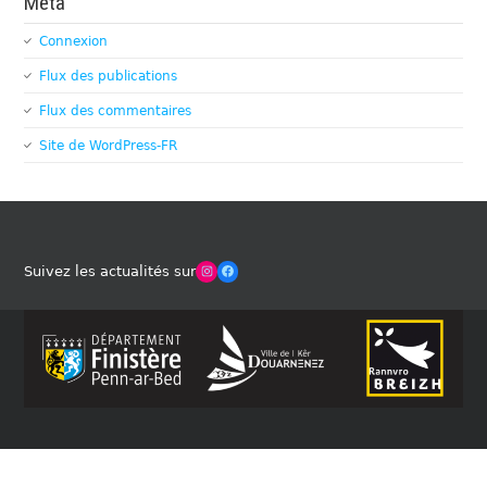
Méta
Connexion
Flux des publications
Flux des commentaires
Site de WordPress-FR
Winches Club Officiel
Facebook
Suivez les actualités sur