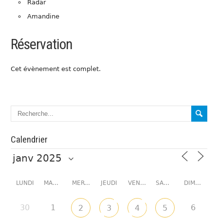
Radar
Amandine
Réservation
Cet évènement est complet.
Calendrier
LUNDI
MARDI
MERCREDI
JEUDI
VENDREDI
SAMEDI
DIMANCHE
30
1
6
2
3
4
5