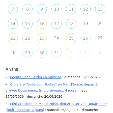
7
8
9
10
11
12
13
19
20
14
15
16
17
18
24
27
21
22
23
25
26
28
3
29
30
31
1
2
A venir :
Régate Penn Sardin en Surprise
: dimanche 09/08/2026
Croisière "Voile pour Toutes" en Mer d'Iroise, départ &
arrivée Douarnenez (multi-niveaux, 4 jours)
: jeudi
17/09/2026 - dimanche 20/09/2026
Mini Croisière en Mer d'Iroise, départ & arrivée Douarnenez
(multi-niveaux, 2 jours)
: samedi 26/09/2026 - dimanche