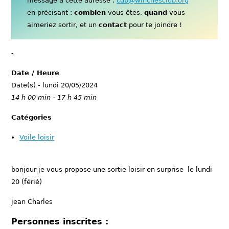
message à cette adresse :
cdb@winchesclub.org
en précisant :
combien
vous êtes,
quand
vous
aimeriez sortir, et un
contact
pour te joindre !
-
Date / Heure
Date(s) - lundi 20/05/2024
14 h 00 min - 17 h 45 min
Catégories
Voile loisir
bonjour je vous propose une sortie loisir en surprise le lundi
20 (férié)
jean Charles
Personnes inscrites :