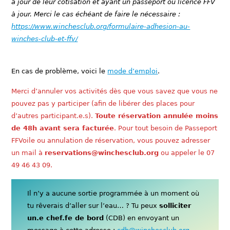
à jour de leur cotisation et ayant un passeport ou licence FFV
à jour. Merci le cas échéant de faire le nécessaire :
https://www.winchesclub.org/formulaire-adhesion-au-
winches-club-et-ffv/
En cas de problème, voici le
mode d’emploi
.
Merci d’annuler vos activités dès que vous savez que vous ne
pouvez pas y participer (afin de libérer des places pour
d’autres participant.e.s).
Toute réservation annulée moins
de 48h avant sera facturée
. Pour tout besoin de Passeport
FFVoile ou annulation de réservation, vous pouvez adresser
un mail à
reservations@winchesclub.org
ou appeler le 07
49 46 43 09.
Il n’y a aucune sortie programmée à un moment où
tu rêverais d’aller sur l’eau… ? Tu peux
solliciter
un.e chef.fe de bord
(CDB) en envoyant un