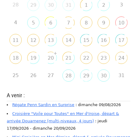
28
3
29
30
31
1
2
4
5
6
7
8
9
10
11
12
13
14
15
16
17
+
18
19
20
21
22
23
24
25
26
27
31
28
29
30
A venir :
Régate Penn Sardin en Surprise
: dimanche 09/08/2026
Croisière "Voile pour Toutes" en Mer d'Iroise, départ &
arrivée Douarnenez (multi-niveaux, 4 jours)
: jeudi
17/09/2026 - dimanche 20/09/2026