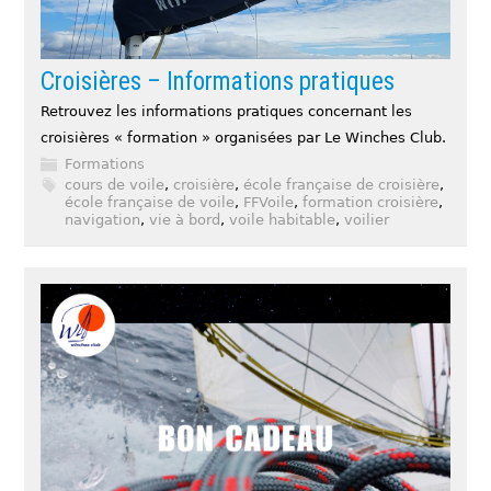
Croisières – Informations pratiques
Retrouvez les informations pratiques concernant les
croisières « formation » organisées par Le Winches Club.
Formations
cours de voile
,
croisière
,
école française de croisière
,
école française de voile
,
FFVoile
,
formation croisière
,
navigation
,
vie à bord
,
voile habitable
,
voilier