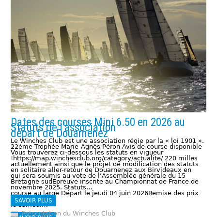
Dates des courses Mini 6.50 en 2026 au
Statuts de l’association
départ de Douarnenez
Le Winches Club est une association régie par la « loi 1901 ».
22ème Trophée Marie-Agnès Péron Avis de course disponible
Vous trouverez ci-dessous les statuts en vigueur
!https://map.winchesclub.org/category/actualite/ 220 milles
actuellement ainsi que le projet de modification des statuts
en solitaire aller-retour de Douarnenez aux Birvideaux en
qui sera soumis au vote de l’Assemblée générale du 15
Bretagne sudEpreuve inscrite au Championnat de France de
novembre 2025. Statuts…
course au large Départ le jeudi 04 juin 2026Remise des prix
SAVOIR PLUS
le samedi…
Présentation du Winches Club