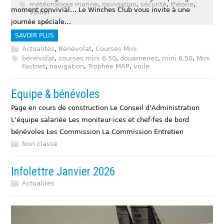
météorologie marine
,
navigation
,
sécurité
,
théorie
,
moment convivial… Le Winches Club vous invite à une
voilier
journée spéciale…
SAVOIR PLUS
Actualités
,
Bénévolat
,
Courses Mini
bénévolat
,
courses mini 6.50
,
douarnenez
,
mini 6.50
,
Mini
Fastnet
,
navigation
,
Trophée MAP
,
voile
Equipe & bénévoles
Page en cours de construction Le Conseil d’Administration
L’équipe salariée Les moniteur·ices et chef·fes de bord
bénévoles Les Commission La Commission Entretien
Non classé
Infolettre Janvier 2026
Actualités