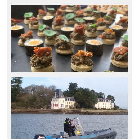
Actualités
,
Formations
douarnenez
,
école française de croisière
,
navigation
Conférences météo de Jean-Jacques
Quéré
Retrouvez ici les différents supports écrits et video des
conférences météo 2024 de Jean-Jacques Quéré
Météorologie
,
Un peu de théorie...
douarnenez
,
meteo marine
,
navigation
,
théorie
,
voile
,
winchesclub