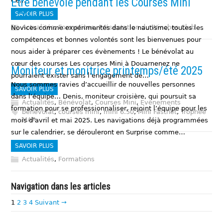
Être bénévole pendant les Courses Mini
Ce…
6.50
SAVOIR PLUS
Actualités
,
Formations
,
Présentation du Winches Club
Novices comme expérimentés dans le nautisme, toutes les
compétences et bonnes volontés sont les bienvenues pour
nous aider à préparer ces évènements ! Le bénévolat au
cœur des courses Les courses Mini à Douarnenez ne
Moniteur et monitrice printemps/été 2025
pourraient exister sans l’engagement de…
Nous sommes ravies d’accueillir de nouvelles personnes
SAVOIR PLUS
dans l’équipe… Denis, moniteur croisière, qui poursuit sa
Actualités
,
Bénévolat
,
Courses Mini
,
Evènements
formation pour se professionnaliser, rejoint l’équipe pour les
bénévolat
,
courses mini
,
mini 6.50
,
Mini Fastnet
,
Trophée
MAP
mois d’avril et mai 2025. Les navigations déjà programmées
sur le calendrier, se dérouleront en Surprise comme…
SAVOIR PLUS
Actualités
,
Formations
Navigation dans les articles
1
2
3
4
Suivant →