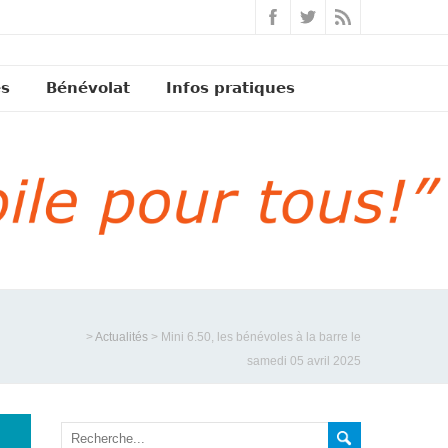
és
Bénévolat
Infos pratiques
>
Actualités
>
Mini 6.50, les bénévoles à la barre le
samedi 05 avril 2025