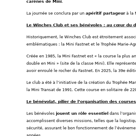
carènes de Mini
.
La journée se conclura par un
apéritif partageur
à la 
Le Winches Club et ses bénévoles : au cœur du 
Historiquement, le Winches Club est étroitement associ
emblématiques : la Mini Fastnet et le Trophée Marie-A
Créée en 1985, la Mini Fastnet est « la course la plus a
double en Mini » (site de la classe Mini). Elle représen
avoir enroulé le rocher du Fastnet. En 2025, la 39e éditi
Le club a été à l’initiative de la création du Trophée 
la Mini Transat de 1991. Cette course en solitaire de 22
Le bénévolat, pilier de l’organisation des cours
Les bénévoles
jouent un rôle essentiel
dans l’organis
accomplissent diverses missions, telles que la logistiqu
sécurité, assurant le bon fonctionnement de l’événemen
années.