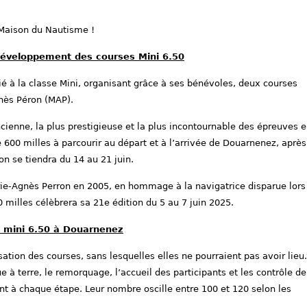
Maison du Nautisme !
développement des courses Mini 6.50
é à la classe Mini, organisant grâce à ses bénévoles, deux courses
gnès Péron (MAP).
ncienne, la plus prestigieuse et la plus incontournable des épreuves 
te 600 milles à parcourir au départ et à l’arrivée de Douarnenez, après
on se tiendra du 14 au 21 juin.
Marie-Agnès Perron en 2005, en hommage à la navigatrice disparue lors
0 milles célèbrera sa 21e édition du 5 au 7 juin 2025.
es mini 6.50 à Douarnenez
ation des courses, sans lesquelles elles ne pourraient pas avoir lieu. 
e à terre, le remorquage, l’accueil des participants et les contrôle de
t à chaque étape. Leur nombre oscille entre 100 et 120 selon les