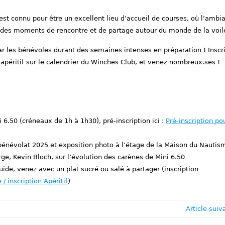
t connu pour être un excellent lieu d’accueil de courses, où l’ambi
 des moments de rencontre et de partage autour du monde de la voil
ar les bénévoles durant des semaines intenses en préparation ! Inscr
apéritif sur le calendrier du Winches Club, et venez nombreux.ses !
i 6.50 (créneaux de 1h à 1h30), pré-inscription ici :
Pré-inscription po
bénévolat 2025 et exposition photo à l’étage de la Maison du Nautis
arge, Kevin Bloch, sur l’évolution des carènes de Mini 6.50
iquide, venez avec un plat sucré ou salé à partager (inscription
 / inscription Apéritif
)
Article suiv