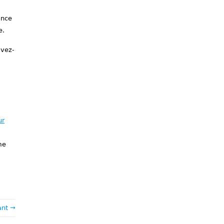
ance
e.
ivez-
ur
me
ant →