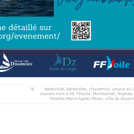
bénévolat
,
bénévoles
,
classemini
,
course au 
courses mini 6.50
,
FFVoile
,
MiniFastnet
,
Trophée
Trophée Marie-Agnès Péron
,
ville de douar