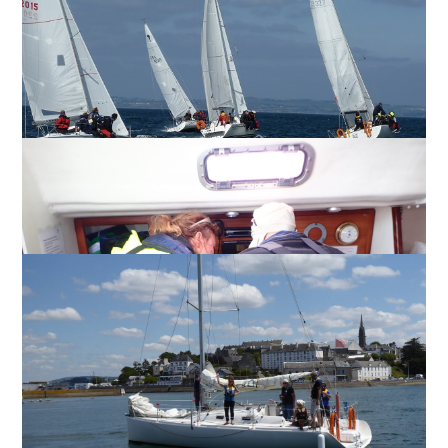
Le Winches club
La vie du club
« La voile pour tous ! » Le Winches club, créé en 1983, est
Les pots du club « Le pot du premier samedi du mois » fait
une association basée à Tréboul à Douarnenez. Son but est
partie des moments de rencontre et de convivialité du club.
de faire découvrir la voile habitable et d’en assurer la
Parler, causer bateau et bâtir des projets, tout ça autour d’un
pratique auprès du plus grand nombre. Ainsi, plus…
verre. C’est le rituel du fraternel…
SAVOIR PLUS
SAVOIR PLUS
Présentation du Winches Club
Présentation du Winches Club