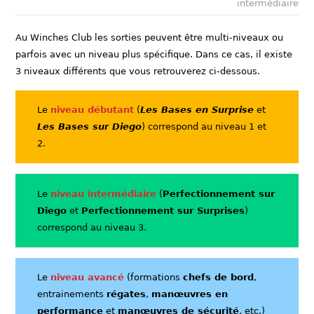
intermédiaire
Au Winches Club les sorties peuvent être multi-niveaux ou
parfois avec un niveau plus spécifique. Dans ce cas, il existe
3 niveaux différents que vous retrouverez ci-dessous.
Le
niveau débutant
(
Les Bases en Surprise
et
Les Bases sur Diego
) correspond au niveau 1 et
2.
Le
niveau intermédiaire
(
Perfectionnement sur
Diego
et
Perfectionnement sur Surprises
)
correspond au niveau 3.
Le
niveau avancé
(formations
chefs de bord
,
entrainements
régates
,
manœuvres en
performance
et
manœuvres de sécurité
, etc.)