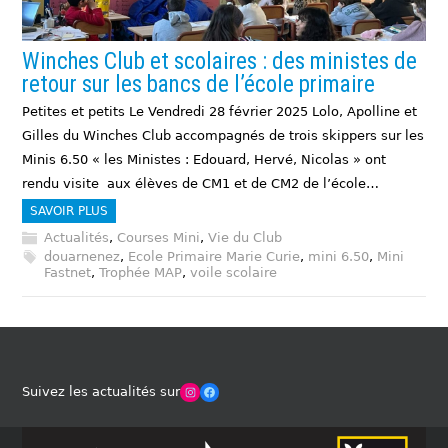
Winches Club et scolaires : des ministes de
retour sur les bancs de l’école primaire
Petites et petits Le Vendredi 28 février 2025 Lolo, Apolline et
Gilles du Winches Club accompagnés de trois skippers sur les
Minis 6.50 « les Ministes : Edouard, Hervé, Nicolas » ont
rendu visite aux élèves de CM1 et de CM2 de l’école…
SAVOIR PLUS
Actualités
,
Courses Mini
,
Vie du Club
douarnenez
,
Ecole Primaire Marie Curie
,
mini 6.50
,
Mini
Fastnet
,
Trophée MAP
,
voile scolaire
Winches Club Officiel
Facebook
Suivez les actualités sur