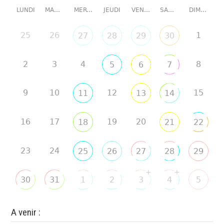
LUNDI
MARDI
MERCREDI
JEUDI
VENDREDI
SAMEDI
DIMANCHE
25
26
1
27
28
29
30
2
3
4
8
5
6
7
9
10
12
15
11
13
14
16
17
19
20
18
21
22
23
24
25
26
27
28
29
+
+
30
31
1
2
3
4
5
A venir :