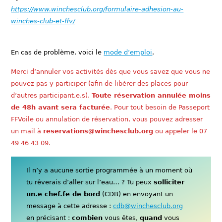
https://www.winchesclub.org/formulaire-adhesion-au-
winches-club-et-ffv/
En cas de problème, voici le
mode d’emploi
.
Merci d’annuler vos activités dès que vous savez que vous ne
pouvez pas y participer (afin de libérer des places pour
d’autres participant.e.s).
Toute réservation annulée moins
de 48h avant sera facturée
. Pour tout besoin de Passeport
FFVoile ou annulation de réservation, vous pouvez adresser
un mail à
reservations@winchesclub.org
ou appeler le 07
49 46 43 09.
Il n’y a aucune sortie programmée à un moment où
tu rêverais d’aller sur l’eau… ? Tu peux
solliciter
un.e chef.fe de bord
(CDB) en envoyant un
message à cette adresse :
cdb@winchesclub.org
en précisant :
combien
vous êtes,
quand
vous