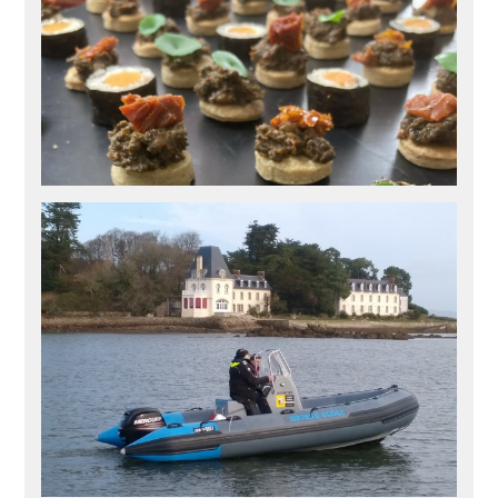
Conférences météo de Jean-Jacques
Quéré
Retrouvez ici les différents supports écrits et video des
conférences météo 2024 de Jean-Jacques Quéré
Météorologie
,
Un peu de théorie...
douarnenez
,
meteo marine
,
navigation
,
théorie
,
voile
,
winchesclub