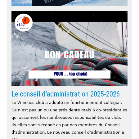
Croisières – Informations pratiques
Retrouvez les informations pratiques concernant les
croisières « formation » organisées par Le Winches Club.
Formations
cours de voile
,
croisière
,
école française de croisière
,
école française de voile
,
FFVoile
,
formation croisière
,
navigation
,
vie à bord
,
voile habitable
,
voilier
Le conseil d’administration 2025-2026
Le Winches club a adopté un fonctionnement collégial.
Ce n’est pas un ou une présidente mais 6 co-président.es
‘BON CADEAU’ du Winches club
qui assument les nombreuses responsabilités du club.
Offrez un peu du Winches club à celleux que vous aimez
Ils·elles sont secondé·es par des membres du Conseil
en leur prépayant une ou des activités. Pour choisir
d’administration. Le nouveau conseil d’administration a
rendez vous ici pour les pass formation, ou ici pour les