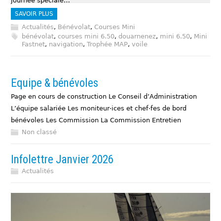
journée spéciale…
SAVOIR PLUS
Actualités
,
Bénévolat
,
Courses Mini
bénévolat
,
courses mini 6.50
,
douarnenez
,
mini 6.50
,
Mini
Fastnet
,
navigation
,
Trophée MAP
,
voile
Equipe & bénévoles
Page en cours de construction Le Conseil d’Administration
L’équipe salariée Les moniteur·ices et chef·fes de bord
bénévoles Les Commission La Commission Entretien
Non classé
Infolettre Janvier 2026
Actualités