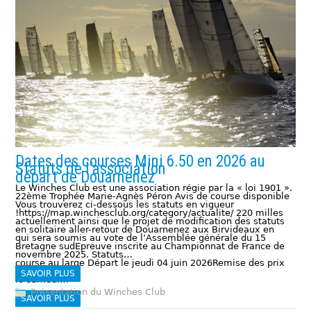
Dates des courses Mini 6.50 en 2026 au
Statuts de l’association
départ de Douarnenez
Le Winches Club est une association régie par la « loi 1901 ».
22ème Trophée Marie-Agnès Péron Avis de course disponible
Vous trouverez ci-dessous les statuts en vigueur
!https://map.winchesclub.org/category/actualite/ 220 milles
actuellement ainsi que le projet de modification des statuts
en solitaire aller-retour de Douarnenez aux Birvideaux en
qui sera soumis au vote de l’Assemblée générale du 15
Bretagne sudEpreuve inscrite au Championnat de France de
novembre 2025. Statuts…
course au large Départ le jeudi 04 juin 2026Remise des prix
SAVOIR PLUS
le samedi…
Présentation du Winches Club
SAVOIR PLUS