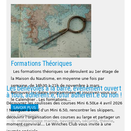
La vie du club
Passer le permis côtier au Winches Club
Les pots du club « Le pot du premier samedi du mois »
Pour pouvoir naviguer jusqu’à 6 milles d’un abri, avec un
fait partie des moments de rencontre et de convivialité
bateau d’une puissance moteur illimitée. prochaine
du club. Parler, causer bateau et bâtir des projets, tout ça
session : NOVEMBRE 2025 (inscriptions ouvertes, plus
autour d’un verre. C’est le rituel du fraternel…
d’infos par mail à contact@winchesclub.org) Dates des 3
SAVOIR PLUS
cours collectifs de cette session : Pour les tarifs…
Présentation du Winches Club
SAVOIR PLUS
Formations
Formations Théoriques
Les formations théoriques se déroulent au 1er étage de
la Maison du Nautisme, en moyenne une fois par
semaine, de 18h30 à 21h de novembre à mars.
Les bénévoles à la barre, évènement ouvert
Retrouvez les dates programmées et inscrivez-vous sur
à tous, adhérent.e, futur adhérent.e ou non !
le Calendrier . Les formations…
Découvrez les coulisses des courses Mini 6.50Le 4 avril 2026
SAVOIR PLUS
! Naviguer à bord d’un Mini 6.50, rencontrer les skippers,
Formations
découvrir l’organisation des courses au large et partager un
météorologie marine
,
navigation
,
sécurité
,
théorie
,
moment convivial… Le Winches Club vous invite à une
voilier