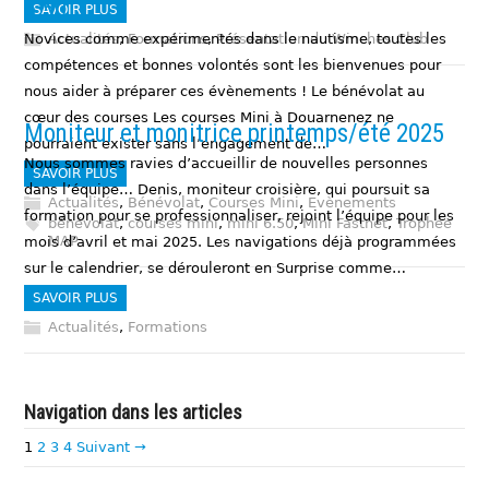
6.50
SAVOIR PLUS
Actualités
,
Formations
,
Présentation du Winches Club
Novices comme expérimentés dans le nautisme, toutes les
compétences et bonnes volontés sont les bienvenues pour
nous aider à préparer ces évènements ! Le bénévolat au
cœur des courses Les courses Mini à Douarnenez ne
Moniteur et monitrice printemps/été 2025
pourraient exister sans l’engagement de…
Nous sommes ravies d’accueillir de nouvelles personnes
SAVOIR PLUS
dans l’équipe… Denis, moniteur croisière, qui poursuit sa
Actualités
,
Bénévolat
,
Courses Mini
,
Evènements
formation pour se professionnaliser, rejoint l’équipe pour les
bénévolat
,
courses mini
,
mini 6.50
,
Mini Fastnet
,
Trophée
MAP
mois d’avril et mai 2025. Les navigations déjà programmées
sur le calendrier, se dérouleront en Surprise comme…
SAVOIR PLUS
Actualités
,
Formations
Navigation dans les articles
1
2
3
4
Suivant →