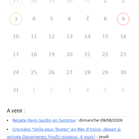
28
29
30
31
1
2
27
7
4
5
6
8
3
9
10
11
12
13
14
15
16
17
18
19
20
21
22
23
24
25
26
27
28
29
30
31
1
2
3
4
5
6
A venir :
Régate Penn Sardin en Surprise
: dimanche 09/08/2026
Croisière "Voile pour Toutes" en Mer d'Iroise, départ &
arrivée Douarnenez (multi-niveaux, 4 jours)
: jeudi