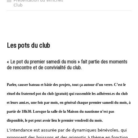
Présentation du Winches
Club
Les pots du club
« Le pot du premier samedi du mois » fait partie des moments
de rencontre et de convivialité du club.
Parler, causer bateau et bâtir des projets, tout ça autour d’un verre. C’est le
rituel du fraternel pot du club (gratuit) qui rassemble les adhérent.es du club
et leurs ami.es, une fois par mois, en général chaque premier samedi du mois, à
partir de 18h30. Lorsque la salle de la Maison du nautisme n’est pas
disponible, le pot peut avoir lieu le premier vendredi du mois.
L’intendance est assurée par de dynamiques bénévoles, qui
proposent des boissons et des grignotis à thème en fonction