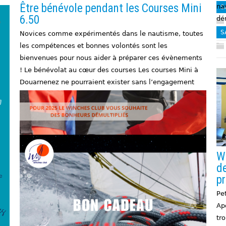
Être bénévole pendant les Courses Mini
na
S
6.50
dé
S
Novices comme expérimentés dans le nautisme, toutes
les compétences et bonnes volontés sont les
bienvenues pour nous aider à préparer ces évènements
! Le bénévolat au cœur des courses Les courses Mini à
Douarnenez ne pourraient exister sans l’engagement
de…
SAVOIR PLUS
Actualités
,
Bénévolat
,
Courses Mini
,
Evènements
bénévolat
,
courses mini
,
mini 6.50
,
Mini Fastnet
,
Trophée MAP
Wi
de
pr
Pet
et nous voilà en 2025
Ap
tro
Actualités
,
Vie du Club