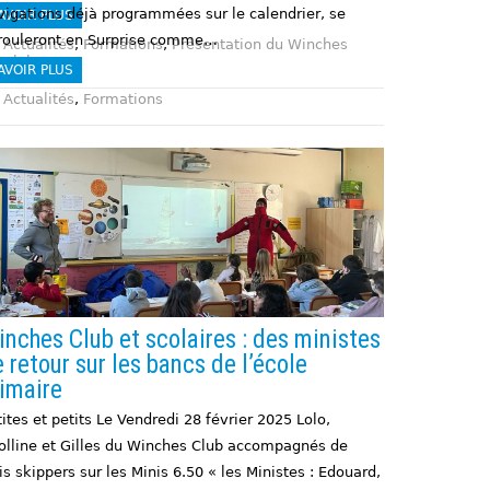
vigations déjà programmées sur le calendrier, se
AVOIR PLUS
rouleront en Surprise comme…
Actualités
,
Formations
,
Présentation du Winches
Club
AVOIR PLUS
Actualités
,
Formations
nches Club et scolaires : des ministes
 retour sur les bancs de l’école
imaire
ites et petits Le Vendredi 28 février 2025 Lolo,
olline et Gilles du Winches Club accompagnés de
is skippers sur les Minis 6.50 « les Ministes : Edouard,