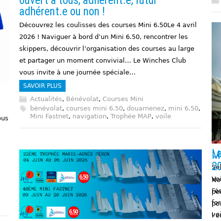
ouvert à tous, adhérent.e, futur
adhérent.e ou non !
Découvrez les coulisses des courses Mini 6.50Le 4 avril
2026 ! Naviguer à bord d’un Mini 6.50, rencontrer les
skippers, découvrir l’organisation des courses au large
et partager un moment convivial… Le Winches Club
vous invite à une journée spéciale…
SAVOIR PLUS
Actualités
,
Bénévolat
,
Courses Mini
bénévolat
,
courses mini 6.50
,
douarnenez
,
mini 6.50
,
Mini Fastnet
,
navigation
,
Trophée MAP
,
voile
ous
La
M
2
Sel
…
Vo
No
Fé
pe
fo
po
vo
l’