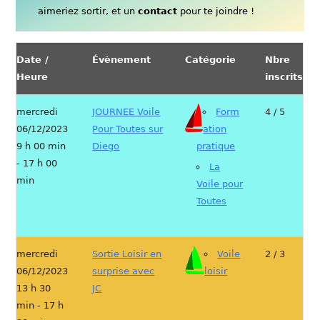
aimeriez sortir, et un
contact
pour te joindre !
Date /
Évènement
Catégorie
Nbre
Heure
inscrits
mercredi
JOURNEE Voile
Form
4 / 5
06/12/2023
Pour Toutes sur
ation
9 h 00 min
Diego
pratique
- 17 h 00
La
min
Voile pour
Toutes
mercredi
Sortie Loisir en
Voile
2 / 3
06/12/2023
surprise avec
loisir
13 h 30
JC
min - 17 h