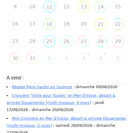
9
10
12
15
11
13
14
16
17
19
20
18
21
22
23
24
25
26
27
28
29
+
+
30
31
1
2
3
4
5
A venir :
Régate Penn Sardin en Surprise
: dimanche 09/08/2026
Croisière "Voile pour Toutes" en Mer d'Iroise, départ &
arrivée Douarnenez (multi-niveaux, 4 jours)
: jeudi
17/09/2026 - dimanche 20/09/2026
Mini Croisière en Mer d'Iroise, départ & arrivée Douarnenez
(multi-niveaux, 2 jours)
: samedi 26/09/2026 - dimanche
27/09/2026