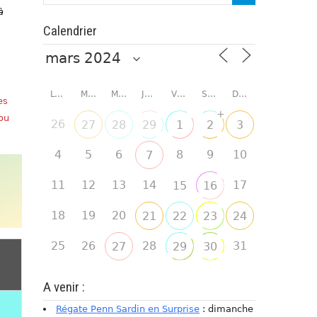
à
Calendrier
LUNDI
MARDI
MERCREDI
JEUDI
VENDREDI
SAMEDI
DIMANCHE
es
+
 ou
26
27
28
29
1
2
3
4
5
6
8
9
10
7
11
12
13
14
17
15
16
18
19
20
21
22
23
24
25
26
28
31
27
29
30
A venir :
Régate Penn Sardin en Surprise
: dimanche