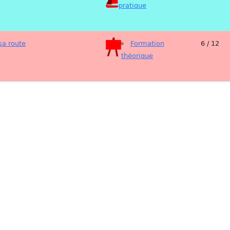
pratique
sa route
Formation
6 / 12
théorique