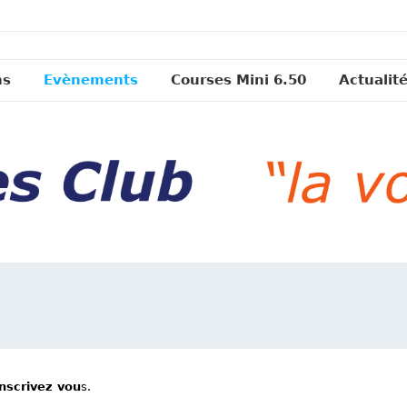
ns
Evènements
Courses Mini 6.50
Actualit
inscrivez vou
s.