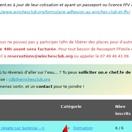
nt.es à jour de leur cotisation et ayant un passeport ou licence FFV 
://www.winchesclub.org/formulaire-adhesion-au-winches-club-et-ffv/
us ne pouvez pas y participer (afin de libérer des places pour d’autr
e 48h avant sera facturée
. Pour tout besoin de Passeport FFVoile
il à
reservations@winchesclub.org
ou appeler le 07 49 46 43 09.
tu rêverais d’aller sur l’eau… ? Tu peux
solliciter un.e chef.fe de
sse :
cdb@winchesclub.org
eriez sortir, et un
contact
pour te joindre !
Catégorie
Nbre
inscrits
régate sur Surprise -->
Formation
6 / 6