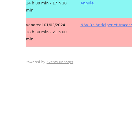
14 h 00 min - 17 h 30
Annulé
min
vendredi 01/03/2024
NAV 3 : Anticiper et tracer 
18 h 30 min - 21 h 00
min
Powered by
Events Manager