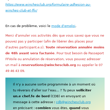
https://www.winchesclub.org/formulaire-adhesion-au-
winches-club-et-ffv/
En cas de problème, voici le
mode d’emploi
.
Merci d’annuler vos activités dès que vous savez que vous ne
pouvez pas y participer (afin de libérer des places pour
d’autres participant.e.s).
Toute réservation annulée moins
de 48h avant sera facturée
. Pour tout besoin de Passeport
FFVoile ou annulation de réservation, vous pouvez adresser
un mail à
reservations@winchesclub.org
ou appeler le 07
49 46 43 09.
Il n’y a aucune sortie programmée à un moment où
tu rêverais d’aller sur l’eau… ? Tu peux
solliciter
un.e chef.fe de bord
(CDB) en envoyant un
message à cette adresse :
cdb@winchesclub.org
en précisant :
combien
vous êtes,
quand
vous