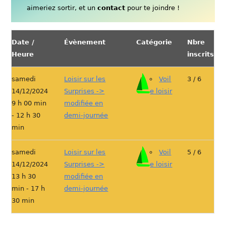
aimeriez sortir, et un
contact
pour te joindre !
Date /
Évènement
Catégorie
Nbre
Heure
inscrits
samedi
Loisir sur les
Voil
3 / 6
14/12/2024
Surprises ->
e loisir
9 h 00 min
modifiée en
- 12 h 30
demi-journée
min
samedi
Loisir sur les
Voil
5 / 6
14/12/2024
Surprises ->
e loisir
13 h 30
modifiée en
min - 17 h
demi-journée
30 min