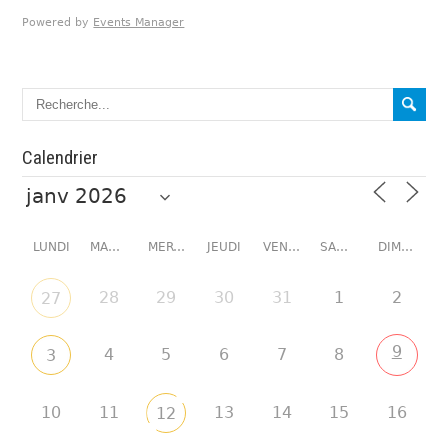
Powered by
Events Manager
Calendrier
LUNDI
MARDI
MERCREDI
JEUDI
VENDREDI
SAMEDI
DIMANCHE
28
29
30
31
1
2
27
9
4
5
6
7
8
3
10
11
13
14
15
16
12