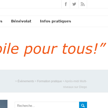
és
Bénévolat
Infos pratiques
>
Évènements
>
Formation pratique
>
Après-midi Multi-
niveaux sur Diego