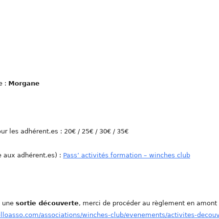
e :
Morgane
ur les adhérent.es : 20€ / 25€ / 30€ / 35€
e aux adhérent.es) :
Pass’ activités formation – winches club
e une
sortie découverte
, merci de procéder au règlement en amont
elloasso.com/associations/winches-club/evenements/activites-decou