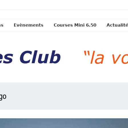
ns
Evènements
Courses Mini 6.50
Actualit
ego