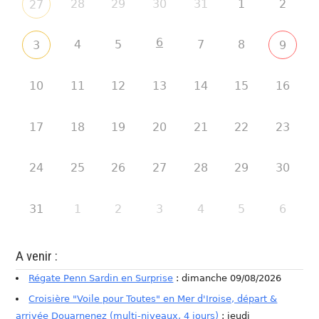
28
29
30
31
1
2
27
6
4
5
7
8
3
9
10
11
12
13
14
15
16
17
18
19
20
21
22
23
24
25
26
27
28
29
30
31
1
2
3
4
5
6
A venir :
Régate Penn Sardin en Surprise
: dimanche 09/08/2026
Croisière "Voile pour Toutes" en Mer d'Iroise, départ &
arrivée Douarnenez (multi-niveaux, 4 jours)
: jeudi