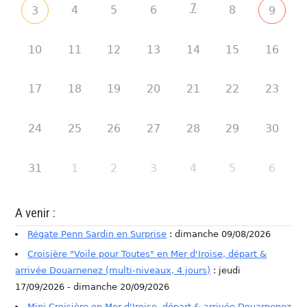
7
4
5
6
8
3
9
10
11
12
13
14
15
16
17
18
19
20
21
22
23
24
25
26
27
28
29
30
31
1
2
3
4
5
6
A venir :
Régate Penn Sardin en Surprise
: dimanche 09/08/2026
Croisière "Voile pour Toutes" en Mer d'Iroise, départ &
arrivée Douarnenez (multi-niveaux, 4 jours)
: jeudi
17/09/2026 - dimanche 20/09/2026
Mini Croisière en Mer d'Iroise, départ & arrivée Douarnenez