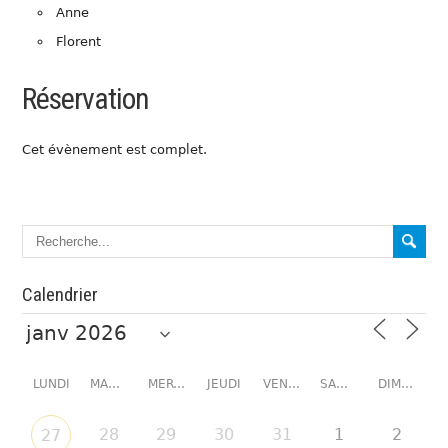
Anne
Florent
Réservation
Cet évènement est complet.
Calendrier
LUNDI
MARDI
MERCREDI
JEUDI
VENDREDI
SAMEDI
DIMANCHE
28
29
30
31
1
2
27