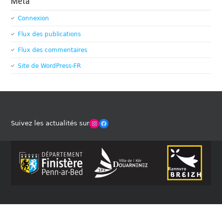
Méta
Connexion
Flux des publications
Flux des commentaires
Site de WordPress-FR
Winches Club Officiel
Facebook
Suivez les actualités sur