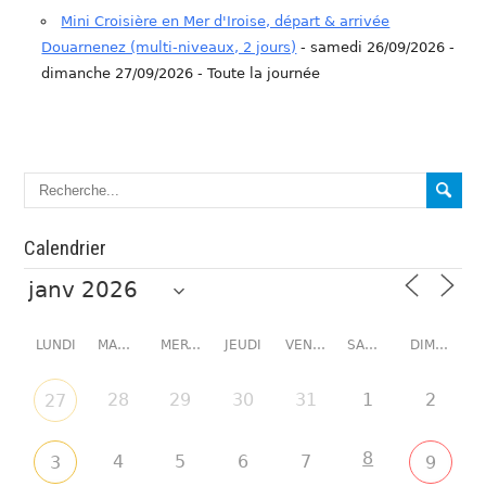
Mini Croisière en Mer d'Iroise, départ & arrivée
Douarnenez (multi-niveaux, 2 jours)
- samedi 26/09/2026 -
dimanche 27/09/2026 - Toute la journée
Calendrier
LUNDI
MARDI
MERCREDI
JEUDI
VENDREDI
SAMEDI
DIMANCHE
28
29
30
31
1
2
27
8
4
5
6
7
3
9