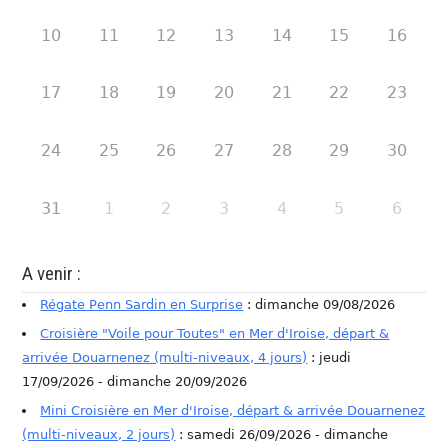
10
11
12
13
14
15
16
17
18
19
20
21
22
23
24
25
26
27
28
29
30
31
1
2
3
4
5
6
A venir :
Régate Penn Sardin en Surprise
: dimanche 09/08/2026
Croisière "Voile pour Toutes" en Mer d'Iroise, départ &
arrivée Douarnenez (multi-niveaux, 4 jours)
: jeudi
17/09/2026 - dimanche 20/09/2026
Mini Croisière en Mer d'Iroise, départ & arrivée Douarnenez
(multi-niveaux, 2 jours)
: samedi 26/09/2026 - dimanche