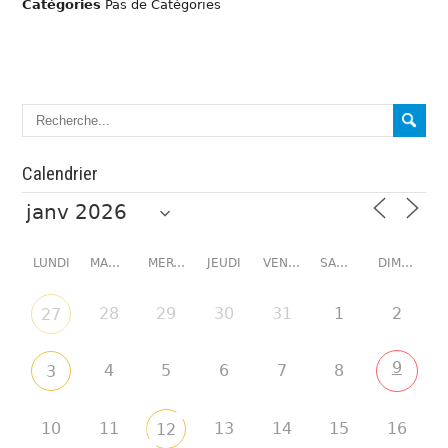
Catégories
Pas de Catégories
Calendrier
LUNDI
MARDI
MERCREDI
JEUDI
VENDREDI
SAMEDI
DIMANCHE
28
29
30
31
1
2
27
9
4
5
6
7
8
3
10
11
13
14
15
16
12