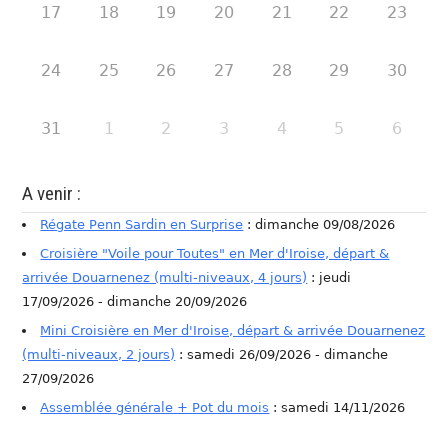
17
18
19
20
21
22
23
24
25
26
27
28
29
30
31
1
2
3
4
5
6
A venir :
Régate Penn Sardin en Surprise
: dimanche 09/08/2026
Croisière "Voile pour Toutes" en Mer d'Iroise, départ &
arrivée Douarnenez (multi-niveaux, 4 jours)
: jeudi
17/09/2026 - dimanche 20/09/2026
Mini Croisière en Mer d'Iroise, départ & arrivée Douarnenez
(multi-niveaux, 2 jours)
: samedi 26/09/2026 - dimanche
27/09/2026
Assemblée générale + Pot du mois
: samedi 14/11/2026