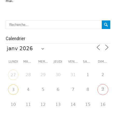
mai.
Calendrier
LUNDI
MARDI
MERCREDI
JEUDI
VENDREDI
SAMEDI
DIMANCHE
28
29
30
31
1
2
27
9
4
5
6
7
8
3
10
11
12
13
14
15
16