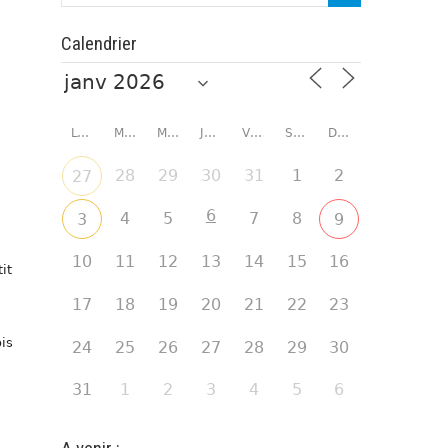
Calendrier
LUNDI
MARDI
MERCREDI
JEUDI
VENDREDI
SAMEDI
DIMANCHE
28
29
30
31
1
2
27
6
4
5
7
8
3
9
10
11
12
13
14
15
16
it
17
18
19
20
21
22
23
ois
24
25
26
27
28
29
30
31
1
2
3
4
5
6