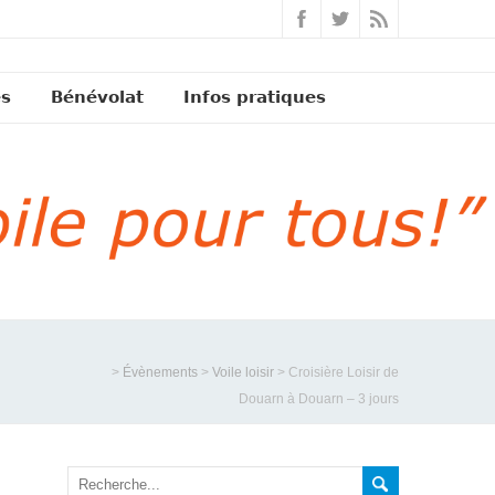
és
Bénévolat
Infos pratiques
>
Évènements
>
Voile loisir
>
Croisière Loisir de
Douarn à Douarn – 3 jours