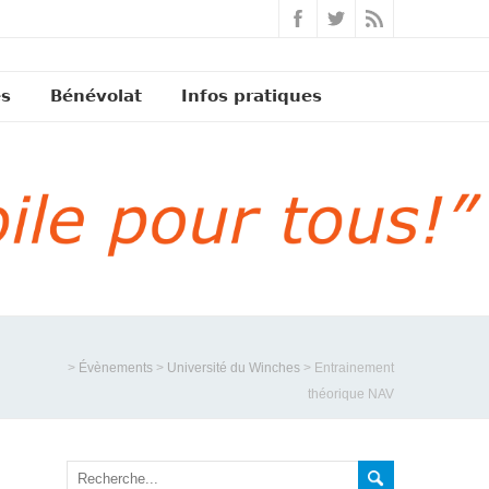
és
Bénévolat
Infos pratiques
>
Évènements
>
Université du Winches
>
Entrainement
théorique NAV