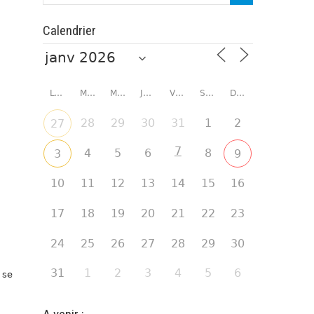
Calendrier
LUNDI
MARDI
MERCREDI
JEUDI
VENDREDI
SAMEDI
DIMANCHE
28
29
30
31
1
2
27
7
4
5
6
8
3
9
10
11
12
13
14
15
16
17
18
19
20
21
22
23
24
25
26
27
28
29
30
31
1
2
3
4
5
6
 se