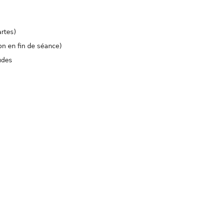
artes)
on en fin de séance)
udes