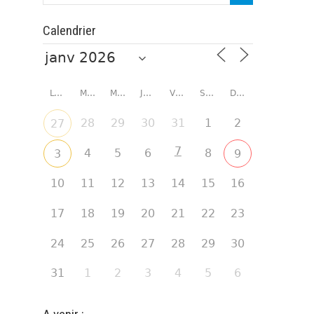
Calendrier
LUNDI
MARDI
MERCREDI
JEUDI
VENDREDI
SAMEDI
DIMANCHE
28
29
30
31
1
2
27
7
4
5
6
8
3
9
10
11
12
13
14
15
16
17
18
19
20
21
22
23
24
25
26
27
28
29
30
31
1
2
3
4
5
6