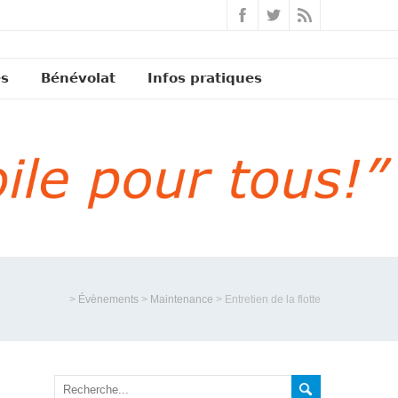
és
Bénévolat
Infos pratiques
>
Évènements
>
Maintenance
>
Entretien de la flotte